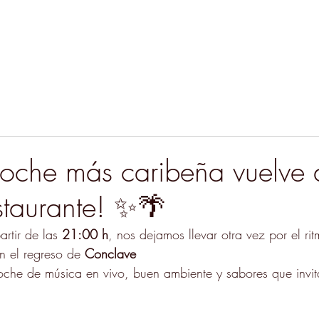
Menu
Pedido Online
Club
Nosotros
oche más caribeña vuelve 
estaurante! ✨🌴
artir de las 
21:00 h
, nos dejamos llevar otra vez por el rit
 el regreso de 
Conclave
oche de música en vivo, buen ambiente y sabores que invi