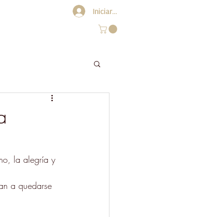
Iniciar sesión
Blog
Contacto
a
mo, la alegría y 
tan a quedarse 