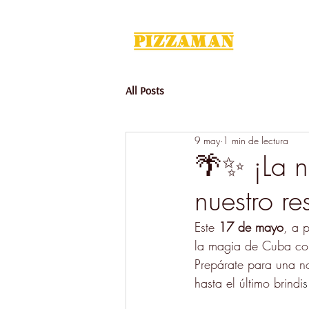
Home
All Posts
9 may
1 min de lectura
🌴✨ ¡La n
nuestro r
Este 
17 de mayo
, a p
la magia de Cuba con
Prepárate para una n
hasta el último brindi
s