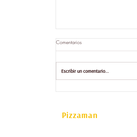
Comentarios
Escribir un comentario...
Dónde Pedir Pizza Online en
Ibiza: Rápido, Artesanal y
Cerca de Ti
Pizzaman
Carrer de Cala de Bou, 13, 07820 Sant A
Portmany, Illes Balears, España