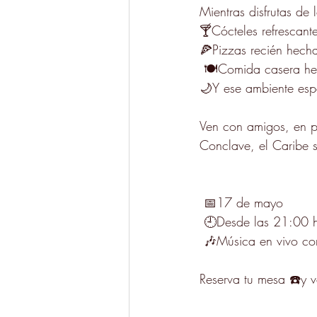
Mientras disfrutas de
🍸Cócteles refrescante
🍕Pizzas recién hech
 🍽️Comida casera h
🌙Y ese ambiente esp
Ven con amigos, en p
Conclave, el Caribe 
 📅17 de mayo 
 🕘Desde las 21:00 
 🎶Música en vivo c
Reserva tu mesa ☎️y v