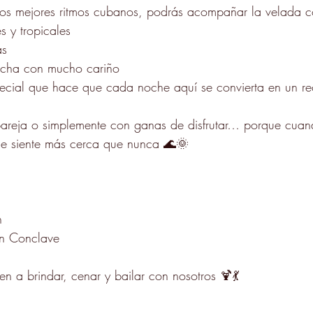
 los mejores ritmos cubanos, podrás acompañar la velada c
s y tropicales 
as 
echa con mucho cariño 
ecial que hace que cada noche aquí se convierta en un r
areja o simplemente con ganas de disfrutar… porque cuan
se siente más cerca que nunca 🌊🌞
h 
on Conclave
en a brindar, cenar y bailar con nosotros 🍹💃